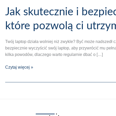
Jak skutecznie i bezpie
które pozwolą ci utrzy
Twój laptop działa wolniej niż zwykle? Być może nadszedł c
bezpiecznie wyczyścić swój laptop, aby przywrócić mu pełną
kilka powodów, dlaczego warto regularnie dbać o […]
Jak
Czytaj więcej »
skutecznie
i
bezpiecznie
wyczyścić
swój
laptop?
poznaj