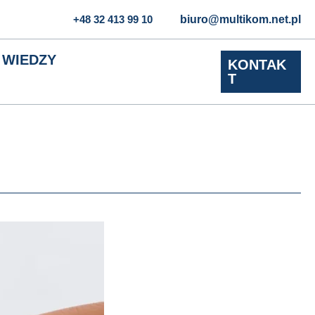
+48 32 413 99 10
biuro@multikom.net.pl
 WIEDZY
KONTAK
T