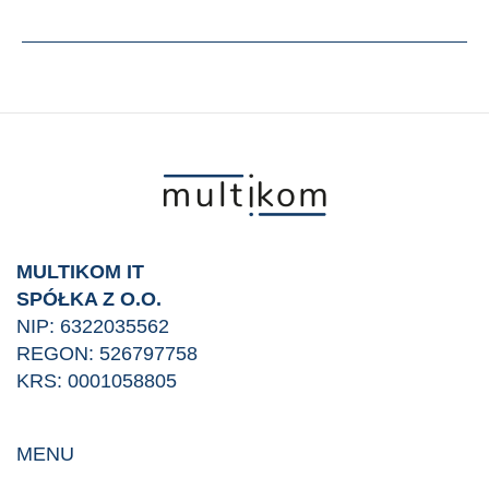
wieloczynnikowe
–
dlaczego
jest
ważne
dla
bezpieczeństwa
Twojej
firmy?
MULTIKOM IT
SPÓŁKA Z O.O.
NIP: 6322035562
REGON: 526797758
KRS: 0001058805
MENU