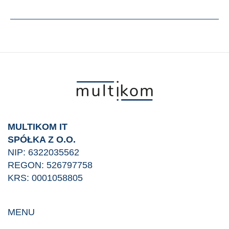
–
lider
innowacyjnych
rozwiązań
audio
i
wideo
dla
nowoczesnego
świata
MULTIKOM IT
biznesu
SPÓŁKA Z O.O.
NIP: 6322035562
REGON: 526797758
KRS: 0001058805
MENU