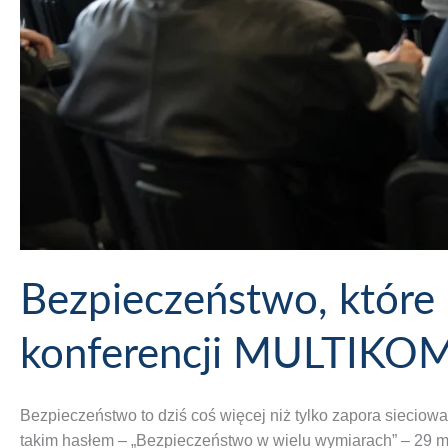
Bezpieczeństwo, któr
konferencji MULTIKO
Bezpieczeństwo to dziś coś więcej niż tylko zapora sieciowa
takim hasłem – „Bezpieczeństwo w wielu wymiarach” – 29