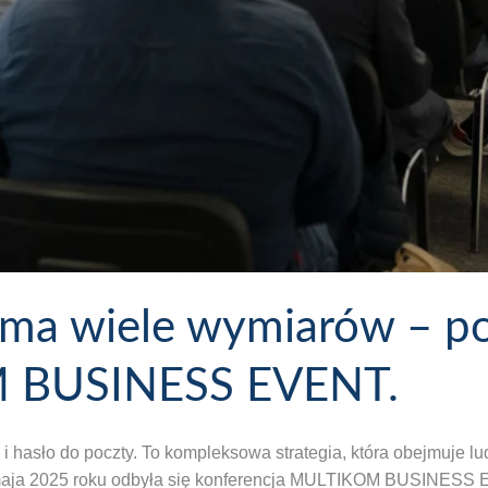
e ma wiele wymiarów – 
M BUSINESS EVENT.
 i hasło do poczty. To kompleksowa strategia, która obejmuje l
 maja 2025 roku odbyła się konferencja MULTIKOM BUSINESS 