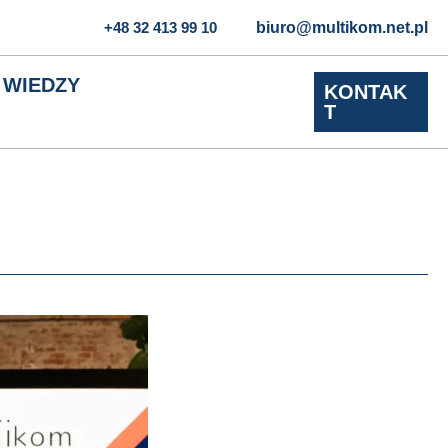
+48 32 413 99 10
biuro@multikom.net.pl
 WIEDZY
KONTAK
T