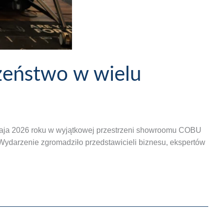
eństwo w wielu
8 maja 2026 roku w wyjątkowej przestrzeni showroomu COBU
darzenie zgromadziło przedstawicieli biznesu, ekspertów