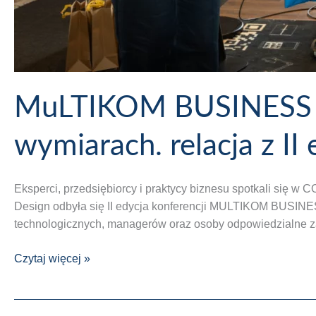
MuLTIKOM BUSINESS E
wymiarach. relacja z II 
Eksperci, przedsiębiorcy i praktycy biznesu spotkali się 
Design odbyła się II edycja konferencji MULTIKOM BUSINE
technologicznych, managerów oraz osoby odpowiedzialne za
MuLTIKOM
Czytaj więcej »
BUSINESS
EVENT
2026