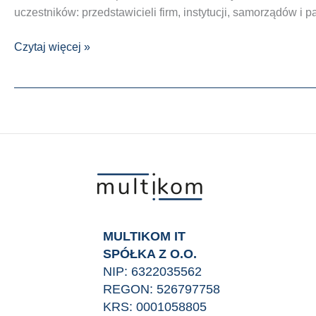
uczestników: przedstawicieli firm, instytucji, samorządów i
Bezpieczeństwo,
Czytaj więcej »
które
ma
wiele
wymiarów
–
podsumowanie
konferencji
MULTIKOM
BUSINESS
EVENT.
MULTIKOM IT
SPÓŁKA Z O.O.
NIP: 6322035562
REGON: 526797758
KRS: 0001058805