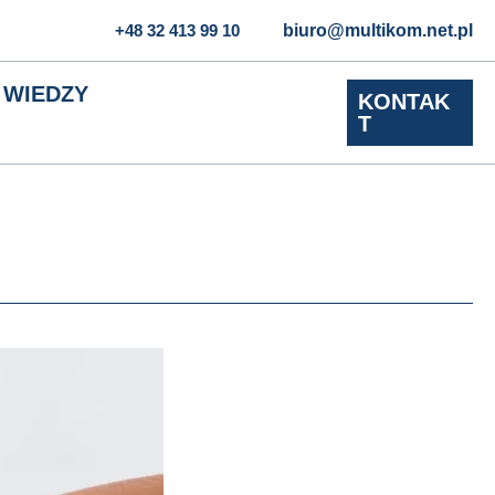
+48 32 413 99 10
biuro@multikom.net.pl
 WIEDZY
KONTAK
T