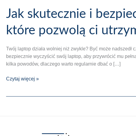
Jak skutecznie i bezpie
które pozwolą ci utrzy
Twój laptop działa wolniej niż zwykle? Być może nadszedł c
bezpiecznie wyczyścić swój laptop, aby przywrócić mu pełną
kilka powodów, dlaczego warto regularnie dbać o […]
Jak
Czytaj więcej »
skutecznie
i
bezpiecznie
wyczyścić
swój
laptop?
poznaj