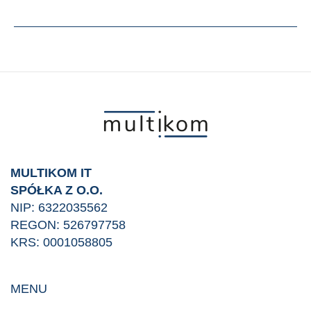
TECHNOLOGIE
WSPIERAJĄ
ZRÓWNOWAŻONY
ROZWÓJ?
POZNAJ
KONCEPCJĘ
GREEN
IT.
MULTIKOM IT
SPÓŁKA Z O.O.
NIP: 6322035562
REGON: 526797758
KRS: 0001058805
MENU