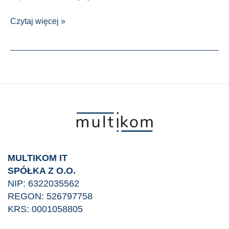
Intuicyjne
Czytaj więcej »
i
niezawodne
wideokonferencje
w
każdych
warunkach
od
Neat
MULTIKOM IT
SPÓŁKA Z O.O.
NIP: 6322035562
REGON: 526797758
KRS: 0001058805