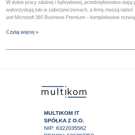
W dobie pracy zdalnej i hybrydowej, przedsiębiorstwa sta
wykorzystują luki w zabezpieczeniach, a firmy muszą radzi
jest Microsoft 365 Business Premium – kompleksowe rozwią
Bezpieczna
Czytaj więcej »
komunikacja
i
wymiana
danych
w
Twojej
firmie?
z
microsoft
365
MULTIKOM IT
To
SPÓŁKA Z O.O.
możliwe!
NIP: 6322035562