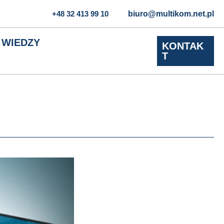
+48 32 413 99 10
biuro@multikom.net.pl
 WIEDZY
KONTAK
T