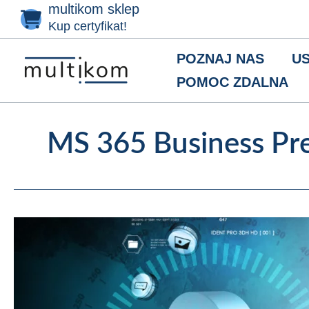
multikom sklep
Przejdź
do
Kup certyfikat!
treści
POZNAJ NAS
US
POMOC ZDALNA
MS 365 Business P