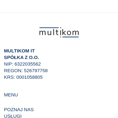
czym
się
wiąże
i
dlaczego
jest
potrzebny
MULTIKOM IT
twojej
SPÓŁKA Z O.O.
firmie?
NIP: 6322035562
REGON: 526797758
KRS: 0001058805
MENU
POZNAJ NAS
USŁUGI