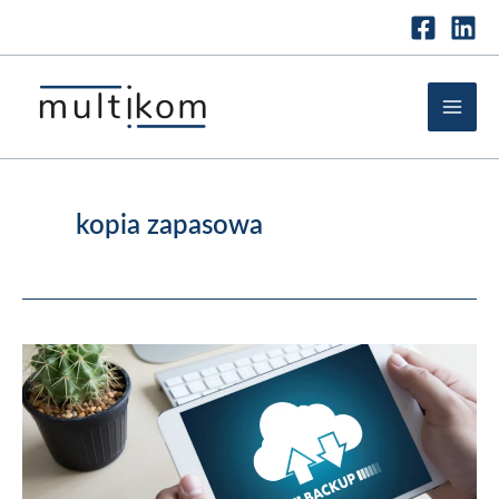
Przejdź
do
treści
kopia zapasowa